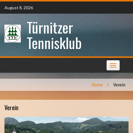
Skip
August 8, 2026
to
content
Türnitzer
Tennisklub
Toggle
navigation
Home
/
Verein
Verein