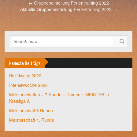
Post
←
Gruppeneinteilung Ferientraining 2022
navigation
Aktuelle Gruppeneinteilung Ferientraining 2022
→
Neueste Beiträge
Bezirkscup 2026
Intensivwoche 2026
Meisterschaften – 7 Runde – Damen 1 MEISTER in
Kreisliga A
Meisterschaft 6.Runde
Meisterschaft 4. Runde