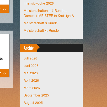
Intensivwoche 2026
e >>
Meisterschaften – 7 Runde –
Damen 1 MEISTER in Kreisliga A
Meisterschaft 6.Runde
Meisterschaft 4. Runde
Archiv
Juli 2026
ts
Juni 2026
e >>
Mai 2026
April 2026
März 2026
September 2025
August 2025