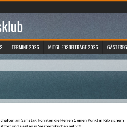
sklub
S
TERMINE 2026
MITGLIEDSBEITRÄGE 2026
GÄSTERE
ften am Samstag, konnten die Herren 1 einen Punkt in Kilb sichern
uf fort und siegten in Sieghartskirchen mit 9:0.