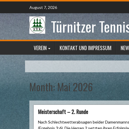
Skip
August 7, 2026
to
content
Türnitzer Tenni
VEREIN
KONTAKT UND IMPRESSUM
NEW
Month:
Mai 2026
Meisterschaft – 2. Runde
Nach Schlechtwetterabsagen beider Damenmannscha
(Ergebnis 3:6). Die Herren 2 setzten ihren Erfolgsla