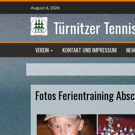
Skip
August 6, 2026
to
content
Türnitzer Tenni
VEREIN
KONTAKT UND IMPRESSUM
NEW
Fotos Ferientraining Abs