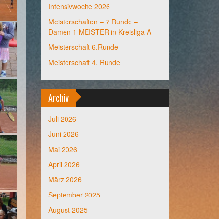
Intensivwoche 2026
Meisterschaften – 7 Runde –
Damen 1 MEISTER in Kreisliga A
Meisterschaft 6.Runde
Meisterschaft 4. Runde
Archiv
Juli 2026
Juni 2026
Mai 2026
April 2026
März 2026
September 2025
August 2025