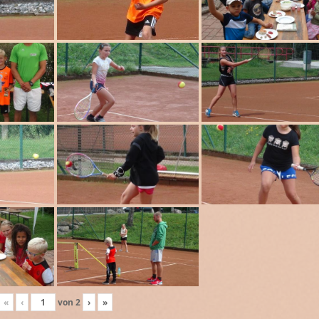
«
‹
von
2
›
»