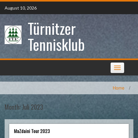
Skip
August 10, 2026
to
content
Türnitzer
Tennisklub
Toggle
navigation
Home
/
Month:
Juli 2023
MaZdaini Tour 2023