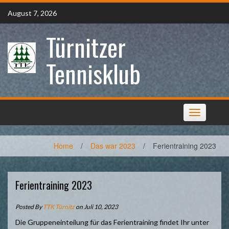
Skip
August 7, 2026
to
content
Türnitzer
Tennisklub
Toggle
navigation
Home
/
Das war 2023
/
Ferientraining 2023
Ferientraining 2023
Posted By
TTK Türnitz
on Juli 10, 2023
Die Gruppeneinteilung für das Ferientraining findet Ihr unter