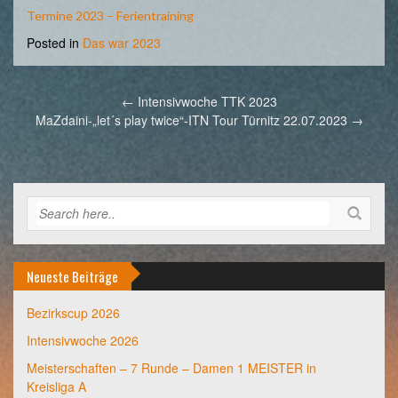
Termine 2023 – Ferientraining
Posted in
Das war 2023
Post
←
Intensivwoche TTK 2023
navigation
MaZdaini-„let´s play twice“-ITN Tour Türnitz 22.07.2023
→
Neueste Beiträge
Bezirkscup 2026
Intensivwoche 2026
Meisterschaften – 7 Runde – Damen 1 MEISTER in
Kreisliga A