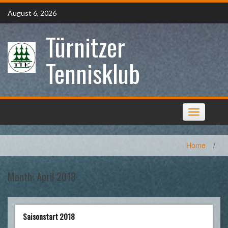
Skip
August 6, 2026
to
content
Türnitzer
Tennisklub
Toggle
navigation
Home
/
Month:
April 2018
Saisonstart 2018