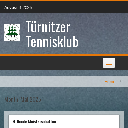
Skip
August 8, 2026
to
content
Türnitzer
Tennisklub
Toggle
navigation
Home
/
Month:
Mai 2025
4. Runde Meisterschaften