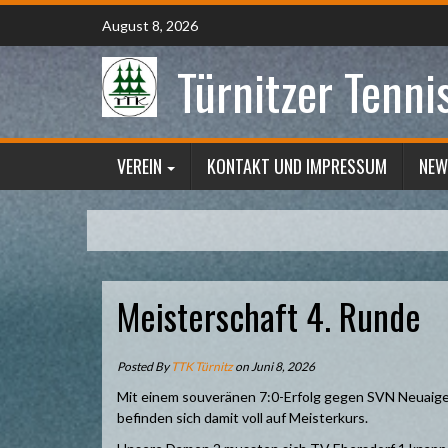
Skip
August 8, 2026
to
content
Türnitzer Tenni
VEREIN
KONTAKT UND IMPRESSUM
NEW
Meisterschaft 4. Runde
Posted By
TTK Türnitz
on Juni 8, 2026
Mit einem souveränen 7:0-Erfolg gegen SVN Neuaige
befinden sich damit voll auf Meisterkurs.