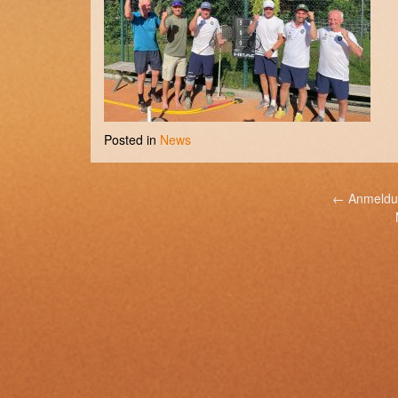
Posted in
News
Post
←
Anmeldun
navigation