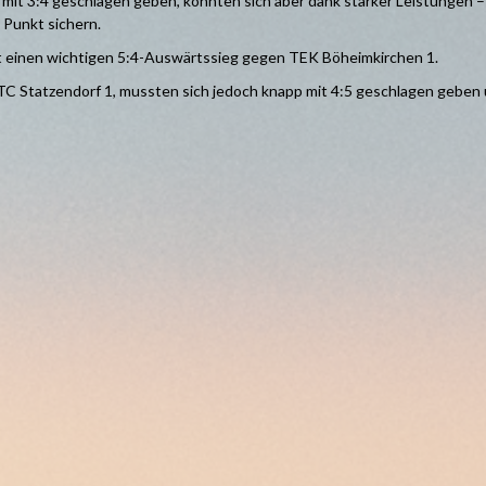
it 3:4 geschlagen geben, konnten sich aber dank starker Leistungen –
 Punkt sichern.
lt einen wichtigen 5:4-Auswärtssieg gegen TEK Böheimkirchen 1.
t TC Statzendorf 1, mussten sich jedoch knapp mit 4:5 geschlagen geben