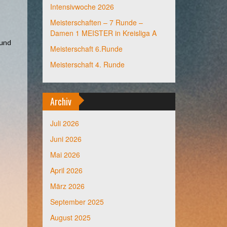
Intensivwoche 2026
Meisterschaften – 7 Runde –
Damen 1 MEISTER in Kreisliga A
 und
Meisterschaft 6.Runde
Meisterschaft 4. Runde
Archiv
Juli 2026
Juni 2026
Mai 2026
April 2026
März 2026
September 2025
August 2025