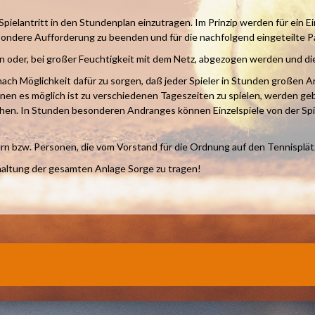
 Spielantritt in den Stundenplan einzutragen. Im Prinzip werden für ein 
esondere Aufforderung zu beenden und für die nachfolgend eingeteilte Pa
n oder, bei großer Feuchtigkeit mit dem Netz, abgezogen werden und d
, nach Möglichkeit dafür zu sorgen, daß jeder Spieler in Stunden große
enen es möglich ist zu verschiedenen Tageszeiten zu spielen, werden gebe
en. In Stunden besonderen Andranges können Einzelspiele von der Spiell
n bzw. Personen, die vom Vorstand für die Ordnung auf den Tennisplätze
nhaltung der gesamten Anlage Sorge zu tragen!