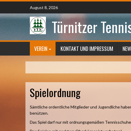
Skip
August 8, 2026
to
content
Türnitzer Tenni
VEREIN
KONTAKT UND IMPRESSUM
NEW
Spielordnung
Sämtliche ordentliche Mitglieder und Jugendliche haben
benützen.
Das Spiel darf nur mit ordnungsgemäßen Tennisschuhe