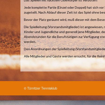
Das Spielen mit nacktem Oberkörper ist verboten!
Jede komplette Partie (Einzel oder Doppel) hat sich vor
zugeteilt. Nach Ablauf dieser Zeit ist das Spiel ohne b
Bevor der Platz geräumt wird, muß dieser mit dem Bese
Die Spielleitung (Vorstandsmitglieder) ist angewiesen
Kinder und Jugendliche und generell jene Mitglieder, d
Abendstunden für die Berufstätigen zur Verfügung steh
werden.
Den Anordnungen der Spielleitung (Vorstandsmitglieder
Alle Mitglieder und Gäste werden ersucht, für die Rei
© Türnitzer Tennisklub