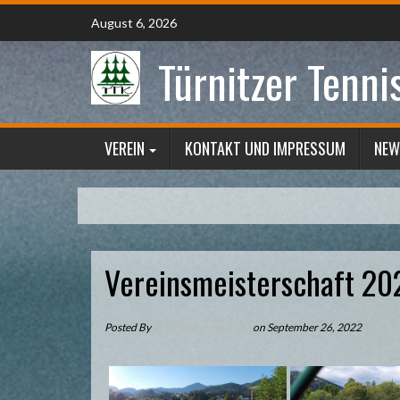
Skip
August 6, 2026
to
content
Türnitzer Tenni
VEREIN
KONTAKT UND IMPRESSUM
NEW
Vereinsmeisterschaft 20
Posted By
dschlager_b46y1nv3
on September 26, 2022