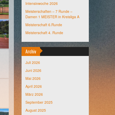
Intensivwoche 2026
Meisterschaften – 7 Runde –
Damen 1 MEISTER in Kreisliga A
Meisterschaft 6.Runde
Meisterschaft 4. Runde
Archiv
Juli 2026
Juni 2026
Mai 2026
April 2026
März 2026
September 2025
August 2025