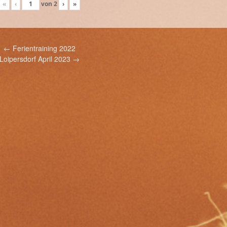
«
‹
von
2
›
»
←
Ferientraining 2022
Loipersdorf April 2023
→