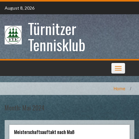
Skip
August 8, 2026
to
content
Türnitzer
Tennisklub
Toggle
navigation
Home
/
Month:
Mai 2024
Meisterschaftsauftakt nach Maß