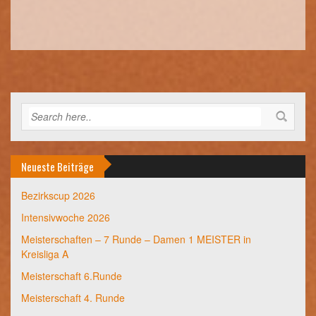
Neueste Beiträge
Bezirkscup 2026
Intensivwoche 2026
Meisterschaften – 7 Runde – Damen 1 MEISTER in
Kreisliga A
Meisterschaft 6.Runde
Meisterschaft 4. Runde