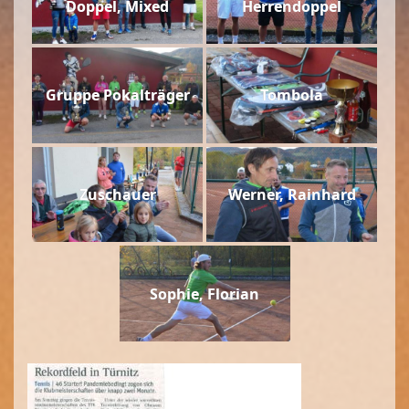
Doppel, Mixed
Herrendoppel
Gruppe Pokalträger
Tombola
Zuschauer
Werner, Rainhard
Sophie, Florian