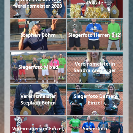
Pokale
Vereinsmeister 2020
Stephan Böhm
Siegerfoto Herren B (2)
Vereinsmeisterin
Siegerfoto Mixed
Sandra Anzberger
Vereinsmeister
Siegerfoto Damen
Stephan Böhm
Einzel
Vereinsmeister Einzel,
Siegerfoto