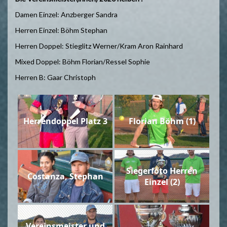
Damen Einzel: Anzberger Sandra
Herren Einzel: Böhm Stephan
Herren Doppel: Stieglitz Werner/Kram Aron Rainhard
Mixed Doppel: Böhm Florian/Ressel Sophie
Herren B: Gaar Christoph
Herrendoppel Platz 3
Florian Böhm (1)
Siegerfoto Herren
Costanza, Stephan
Einzel (2)
Vereinsmeister und