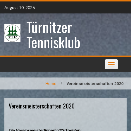
Skip
August 10, 2026
to
content
Türnitzer
Tennisklub
Toggle
navigation
Home
/
Vereinsmeisterschaften 2020
Vereinsmeisterschaften 2020
Die Vereinsmeister(innen) 2020 heißen :