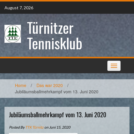
Skip
August 7, 2026
to
content
Türnitzer
Tennisklub
Toggle
navigation
Home
/
Das war 2020
/
Jubiläumsballmehrkampf vom 13. Juni 2020
Jubiläumsballmehrkampf vom 13. Juni 2020
Posted By
TTK Türnitz
on Juni 15, 2020