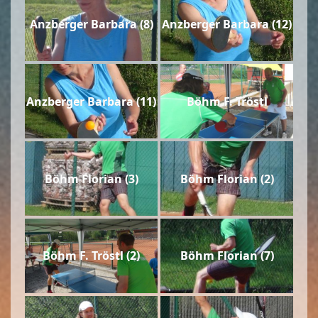
Anzberger Barbara (8)
Anzberger Barbara (12)
Anzberger Barbara (11)
Böhm F. Tröstl
Böhm Florian (3)
Böhm Florian (2)
Böhm F. Tröstl (2)
Böhm Florian (7)