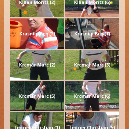
Kilian Moritz (2)
Kilian Moritz (6)
Krasniqi Beq (2)
Krasniqi Beq (1)
Krcmar Marc (2)
Krcmar Marc (3)
Krcmar Marc (5)
Krcmar Marc (6)
Leitner Christian (1)
Leitner Christian (5)