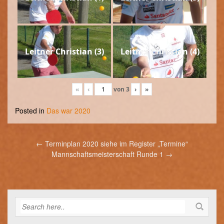
Leitner Christian (3)
Leitner Christian (4)
«
‹
von
3
›
»
Posted in
Das war 2020
Post
←
Terminplan 2020 siehe im Register „Termine“
navigation
Mannschaftsmeisterschaft Runde 1
→