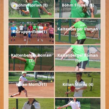
Böhm Florian (8)
Böhm Florian (4)
Kaltenberger Roman
Gruppenfoto (1)
(2)
Kaltenberger Roman
Kaltenberger Roman
(3)
(5)
Kilian Moritz (1)
Kilian Moritz (4)