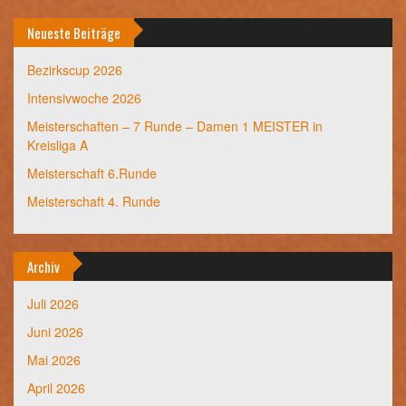
Neueste Beiträge
Bezirkscup 2026
Intensivwoche 2026
Meisterschaften – 7 Runde – Damen 1 MEISTER in
Kreisliga A
Meisterschaft 6.Runde
Meisterschaft 4. Runde
Archiv
Juli 2026
Juni 2026
Mai 2026
April 2026