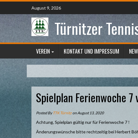
Skip
August 9, 2026
to
content
Türnitzer Tenni
VEREIN
KONTAKT UND IMPRESSUM
NEW
Spielplan Ferienwoche 7 
Posted By
TTK Türnitz
on August 13, 2020
Achtung, Spielplan gültig nur für Ferienwoche 7 !
Änderungswünsche bitte rechtzeitig bei Herbert Bö