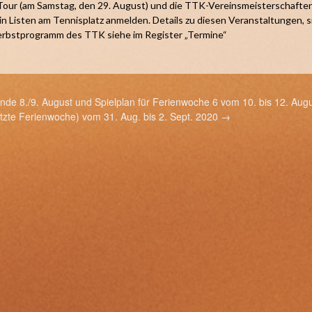
 Tour (am Samstag, den 29. August) und die TTK-Vereinsmeisterschafte
g in Listen am Tennisplatz anmelden. Details zu diesen Veranstaltungen, 
Herbstprogramm des TTK siehe im Register „Termine“
 8./9. August und Spielplan für Ferienwoche 6 vom 10. bis 12. Aug
etzte Ferienwoche) vom 31. Aug. bis 2. Sept. 2020
→