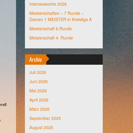
Intensivwoche 2026
Meisterschaften – 7 Runde –
Damen 1 MEISTER in Kreisliga A
Meisterschaft 6.Runde
Meisterschaft 4. Runde
Archiv
Juli 2026
Juni 2026
Mai 2026
April 2026
rell
März 2026
September 2025
n
August 2025