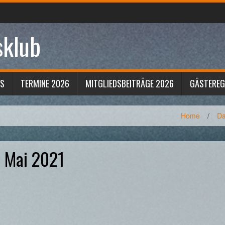
sklub
S
TERMINE 2026
MITGLIEDSBEITRÄGE 2026
GÄSTERE
Home
/
Da
. Mai 2021