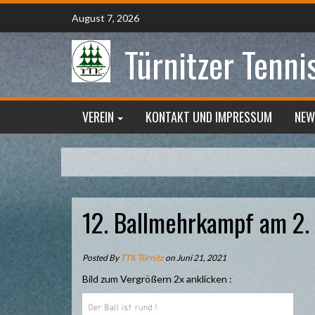
Skip
August 7, 2026
to
content
Türnitzer Tenni
VEREIN
KONTAKT UND IMPRESSUM
NEW
12. Ballmehrkampf am 2. 
Posted By
TTK Türnitz
on Juni 21, 2021
Bild zum Vergrößern 2x anklicken :