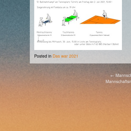
Posted in
Das war 2021
Post
←
Mannscha
Mannschaftsm
navigation