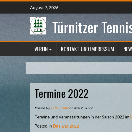
Skip
August 7, 2026
to
content
Türnitzer Tenni
VEREIN
KONTAKT UND IMPRESSUM
NEW
Termine 2022
Posted By
TTK Türnitz
on Mai 2, 2022
Termine und Veranstaltungen in der Saison 2022 im
Posted in
Das war 2022