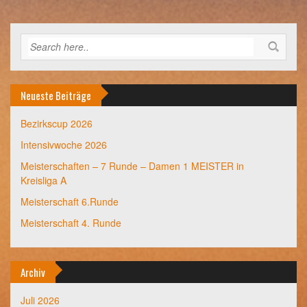
Neueste Beiträge
Bezirkscup 2026
Intensivwoche 2026
Meisterschaften – 7 Runde – Damen 1 MEISTER in
Kreisliga A
Meisterschaft 6.Runde
Meisterschaft 4. Runde
Archiv
Juli 2026