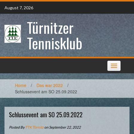
Skip
August 7, 2026
to
content
Türnitzer
Tennisklub
Toggle
navigation
Home
/
Das war 2022
/
Schlussevent am SO 25.09.2022
Schlussevent am SO 25.09.2022
Posted By
TTK Türnitz
on September 22, 2022