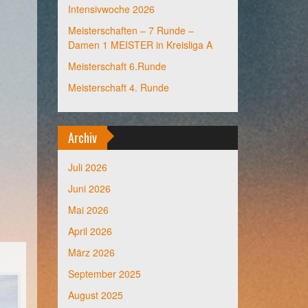
Intensivwoche 2026
Meisterschaften – 7 Runde –
Damen 1 MEISTER in Kreisliga A
Meisterschaft 6.Runde
Meisterschaft 4. Runde
Archiv
Juli 2026
Juni 2026
Mai 2026
April 2026
März 2026
September 2025
August 2025