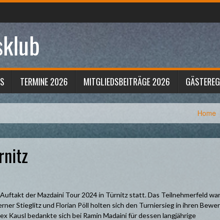
sklub
S
TERMINE 2026
MITGLIEDSBEITRÄGE 2026
GÄSTERE
Home
rnitz
Auftakt der Mazdaini Tour 2024 in Türnitz statt. Das Teilnehmerfeld wa
ner Stieglitz und Florian Pöll holten sich den Turniersieg in ihren Bewe
x Kausl bedankte sich bei Ramin Madaini für dessen langjährige