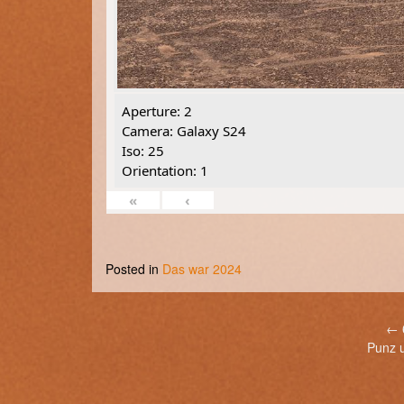
Aperture: 2
Camera: Galaxy S24
Iso: 25
Orientation: 1
«
‹
Posted in
Das war 2024
Post
←
Punz 
navigation