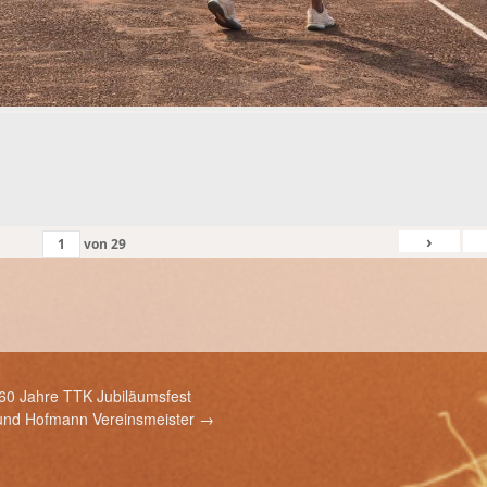
›
von
29
60 Jahre TTK Jubiläumsfest
und Hofmann Vereinsmeister
→