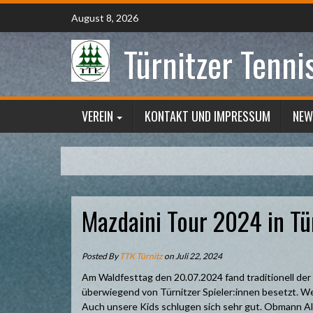
Skip
August 8, 2026
to
content
Türnitzer Tenni
VEREIN
KONTAKT UND IMPRESSUM
NEW
Mazdaini Tour 2024 in Tü
Posted By
TTK Türnitz
on Juli 22, 2024
Am Waldfesttag den 20.07.2024 fand traditionell der 
überwiegend von Türnitzer Spieler:innen besetzt. Wer
Auch unsere Kids schlugen sich sehr gut. Obmann Ale