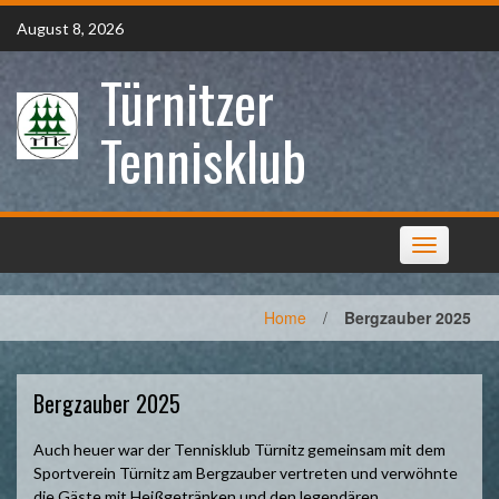
Skip
August 8, 2026
to
content
Türnitzer
Tennisklub
Toggle
navigation
Home
/
Bergzauber 2025
Bergzauber 2025
Auch heuer war der Tennisklub Türnitz gemeinsam mit dem
Sportverein Türnitz am Bergzauber vertreten und verwöhnte
die Gäste mit Heißgetränken und den legendären