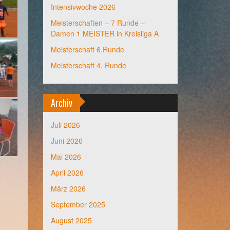
Intensivwoche 2026
Meisterschaften – 7 Runde –
Damen 1 MEISTER in Kreisliga A
Meisterschaft 6.Runde
Meisterschaft 4. Runde
Archiv
Juli 2026
Juni 2026
Mai 2026
April 2026
März 2026
September 2025
August 2025