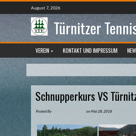
Skip
August 7, 2026
to
content
Türnitzer Tenni
VEREIN
KONTAKT UND IMPRESSUM
NEW
Schnupperkurs VS Türnit
Posted By
dschlager_b46y1nv3
on Mai 28, 2018