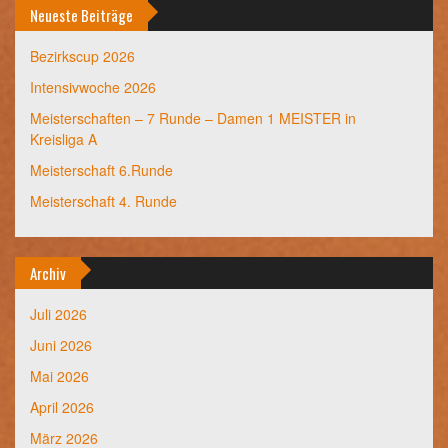
Neueste Beiträge
Bezirkscup 2026
Intensivwoche 2026
Meisterschaften – 7 Runde – Damen 1 MEISTER in
Kreisliga A
Meisterschaft 6.Runde
Meisterschaft 4. Runde
Archiv
Juli 2026
Juni 2026
Mai 2026
April 2026
März 2026