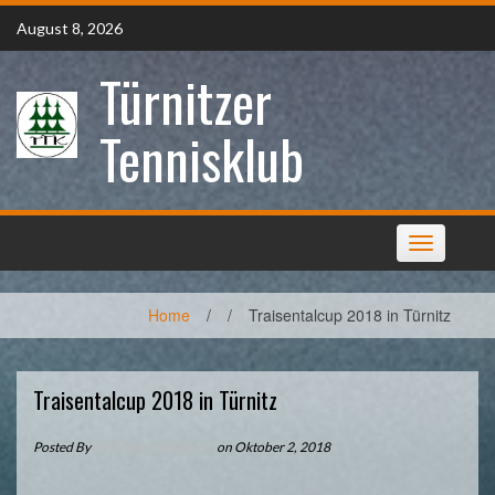
Skip
August 8, 2026
to
content
Türnitzer
Tennisklub
Toggle
navigation
Home
/
/
Traisentalcup 2018 in Türnitz
Traisentalcup 2018 in Türnitz
Posted By
dschlager_b46y1nv3
on Oktober 2, 2018