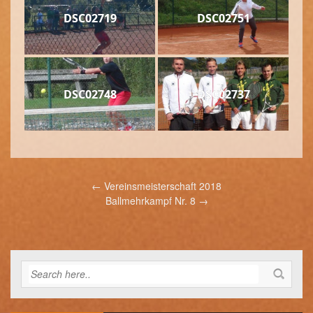
DSC02719
DSC02751
DSC02748
DSC02737
Post
←
Vereinsmeisterschaft 2018
navigation
Ballmehrkampf Nr. 8
→