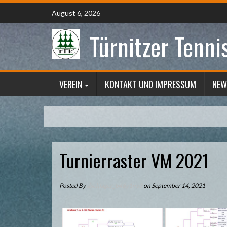
Skip
August 6, 2026
to
content
Türnitzer Tenni
VEREIN
KONTAKT UND IMPRESSUM
NEW
Turnierraster VM 2021
Posted By
dschlager_b46y1nv3
on September 14, 2021