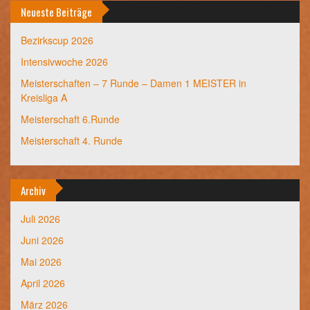
Neueste Beiträge
Bezirkscup 2026
Intensivwoche 2026
Meisterschaften – 7 Runde – Damen 1 MEISTER in
Kreisliga A
Meisterschaft 6.Runde
Meisterschaft 4. Runde
Archiv
Juli 2026
Juni 2026
Mai 2026
April 2026
März 2026