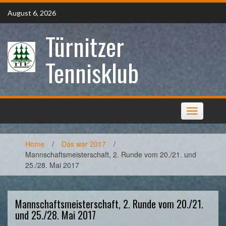
Skip
August 6, 2026
to
content
Türnitzer
Tennisklub
Toggle
navigation
Home
/
Das war 2017
/
Mannschaftsmeisterschaft, 2. Runde vom 20./21. und
25./28. Mai 2017
Mannschaftsmeisterschaft, 2. Runde vom 20./21.
und 25./28. Mai 2017