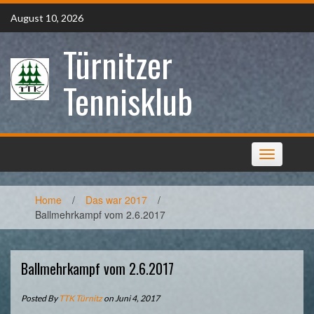
Skip
August 10, 2026
to
content
Türnitzer
Tennisklub
Toggle
navigation
Home
/
Das war 2017
/
Ballmehrkampf vom 2.6.2017
Ballmehrkampf vom 2.6.2017
Posted By
TTK Türnitz
on Juni 4, 2017