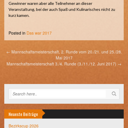
Gewinner waren aber alle Teilnehmer an dieser
Veranstaltung, bei der auch Spaß und Kulinarisches nicht zu
kurz kamen.
Posted in
Das war 2017
Post
←
Mannschaftsmeisterschaft, 2. Runde vom 20./21. und 25./28.
navigation
Mai 2017
Mannschaftsmeisterschaft 3./4. Runde (3./11./12. Juni 2017)
→
Neueste Beiträge
Bezirkscup 2026