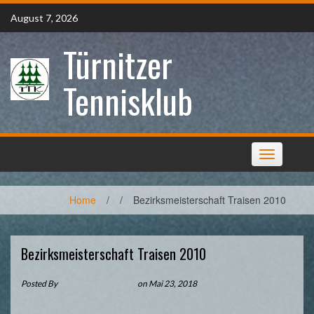
Skip
August 7, 2026
to
content
Türnitzer
Tennisklub
Toggle
navigation
Home
/
/
Bezirksmeisterschaft Traisen 2010
Bezirksmeisterschaft Traisen 2010
Posted By
dschlager_b46y1nv3
on Mai 23, 2018