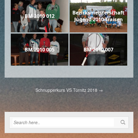
Bezirksmeisterschaft
BM 2010 012
Jugend 2010 Traisen
BM 2010 005
BM 2010 007
Post
Schnupperkurs VS Türnitz 2018
→
navigation