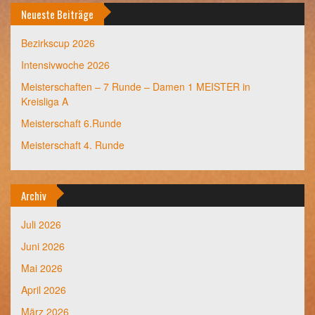
Neueste Beiträge
Bezirkscup 2026
Intensivwoche 2026
Meisterschaften – 7 Runde – Damen 1 MEISTER in
Kreisliga A
Meisterschaft 6.Runde
Meisterschaft 4. Runde
Archiv
Juli 2026
Juni 2026
Mai 2026
April 2026
März 2026