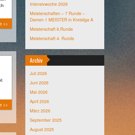
Intensivwoche 2026
ich
Meisterschaften – 7 Runde –
Damen 1 MEISTER in Kreisliga A
e >>
Meisterschaft 6.Runde
Meisterschaft 4. Runde
Archiv
Juli 2026
l:
Juni 2026
Mai 2026
April 2026
e >>
März 2026
September 2025
August 2025