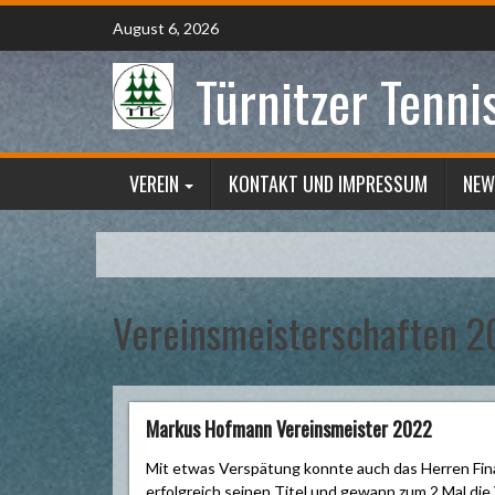
Skip
August 6, 2026
to
content
Türnitzer Tenni
VEREIN
KONTAKT UND IMPRESSUM
NEW
Vereinsmeisterschaften 2
Markus Hofmann Vereinsmeister 2022
Mit etwas Verspätung konnte auch das Herren Fin
erfolgreich seinen Titel und gewann zum 2 Mal di